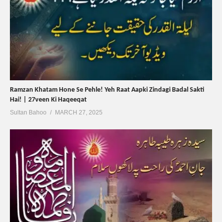
Ramzan Khatam Hone Se Pehle! Yeh Raat Aapki Zindagi Badal Sakti
Hai! | 27veen Ki Haqeeqat
Sultan Bahoo
MARCH 27, 2025