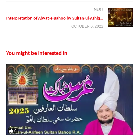
NEXT
Interpretation of Abyat-e-Bahoo by Sultan-ul-Ashiqeen | Urdu/English Subtitles Part 5
OCTOBER 6, 2022
You might be interested in
0