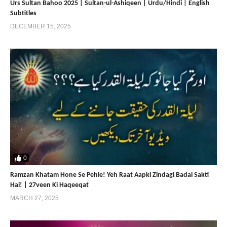
Urs Sultan Bahoo 2025 | Sultan-ul-Ashiqeen | Urdu/Hindi | English
Subtitles
DECEMBER 15, 2025
0
Ramzan Khatam Hone Se Pehle! Yeh Raat Aapki Zindagi Badal Sakti
Hai! | 27veen Ki Haqeeqat
MARCH 27, 2025