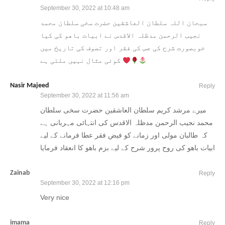
September 30, 2022 at 10:48 am
سبحان اللہ سلطان العاشقین حضرت سخی سلطان محمد
نجیب الرحمن مدظلہ الاقدس نے ابیات باھو کی کیا
خوبصورت شرح کی جس کی فقر اور تصوف کی تاریخ میں
کوئی مثال نہیں ملتی ہے
Nasir Majeed
Reply
September 30, 2022 at 11:56 am
میرے مرشد کریم سلطان العاشقین حضرت سخی سلطان
محمد نجیب الرحمن مدظلہ الاقدس کی انتہائی مہربانی ہے
کہ طالبان مولی اور زمانے کو فیض فقر عطا فرمانے کے لیے
ابیات باھو کی روح پرور شرح کے لیے بزم باھو کا انعقاد فرمایا
Zainab
Reply
September 30, 2022 at 12:16 pm
Very nice
imama
Reply