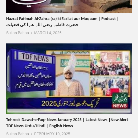
Hazrat Fatimah Al-Zahra (ra) ki Fazilat aur Muqaam | Podcast |
حضرت فاطمہ رضی اللہ عنہا کی فضیلت
Sultan Bahoo
MARCH 4, 2025
Tehreek Dawat-e-Faqr News January 2025 | Latest News |New Alert |
TDF News Urdu/Hindi | English News
Sultan Bahoo
FEBRUARY 19, 2025