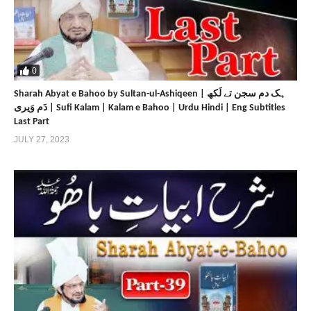
0
Sharah Abyat e Bahoo by Sultan-ul-Ashiqeen | ہک دم سجن تے لَکھ
دَم وَیری | Sufi Kalam | Kalam e Bahoo | Urdu Hindi | Eng Subtitles
Last Part
JULY 27, 2023