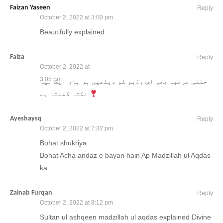
Faizan Yaseen
Reply
October 2, 2022 at 3:00 pm
Beautifully explained
Faiza
Reply
October 2, 2022 at
3:05 pm
جتنی مرتبہ بھی اس وڈیو کو دیکھیں ہر بار ایک نیا
نکتہ کھلتا ہے
Ayeshaysq
Reply
October 2, 2022 at 7:32 pm
Bohat shukriya
Bohat Acha andaz e bayan hain Ap Madzillah ul Aqdas
ka
Zainab Furqan
Reply
October 2, 2022 at 8:12 pm
Sultan ul ashqeen madzillah ul aqdas explained Divine