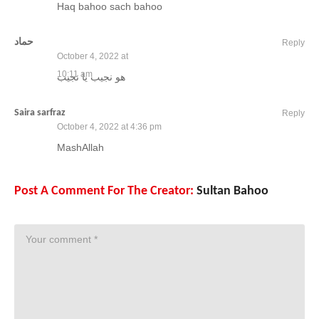
Haq bahoo sach bahoo
حماد
Reply
October 4, 2022 at
10:11 am
ھو نجیب یا نجیب
Saira sarfraz
Reply
October 4, 2022 at 4:36 pm
MashAllah
Post A Comment For The Creator:
Sultan Bahoo