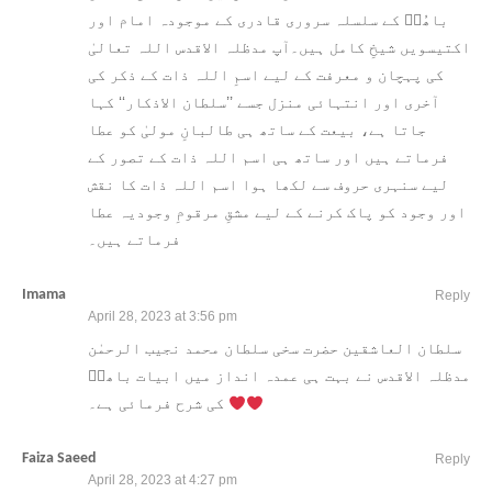
باھُوؒ کے سلسلہ سروری قادری کے موجودہ امام اور
اکتیسویں شیخِ کامل ہیں۔آپ مدظلہ الاقدس اللہ تعالیٰ
کی پہچان و معرفت کے لیے اسمِ اللہ ذات کے ذکر کی
آخری اور انتہائی منزل جسے ’’سلطان الاذکار‘‘ کہا
جاتا ہے، بیعت کے ساتھ ہی طالبانِ مولیٰ کو عطا
فرماتے ہیں اور ساتھ ہی اسم اللہ ذات کے تصور کے
لیے سنہری حروف سے لکھا ہوا اسم اللہ ذات کا نقش
اور وجود کو پاک کرنے کے لیے مشقِ مرقومِ وجودیہ عطا
فرماتے ہیں۔
Imama
Reply
April 28, 2023 at 3:56 pm
سلطان العاشقین حضرت سخی سلطان محمد نجیب الرحمٰن
مدظلہ الاقدس نے بہت ہی عمدہ انداز میں ابیات باھوؒ
کی شرح فرمائی ہے۔
Faiza Saeed
Reply
April 28, 2023 at 4:27 pm