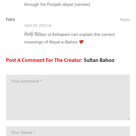
through his Punjabi abyat (verses)
Faiza
Reply
April 29, 2023 at
11:46 pm
Only Sultan ul Ashiqeen can explain the correct
meanings of Abyat-e-Bahoo
Post A Comment For The Creator:
Sultan Bahoo