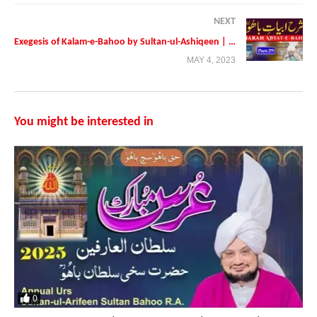
NEXT
Exegesis of Kalam-e-Bahoo by Sultan-ul-Ashiqeen | Part 29 | Urdu/Hindi with English Subtitles
MAY 4, 2023
You might be interested in
0