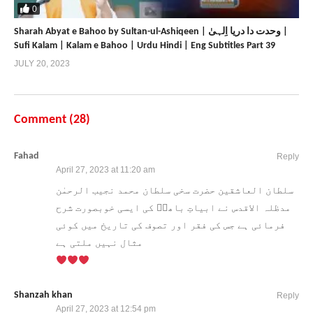
0
Sharah Abyat e Bahoo by Sultan-ul-Ashiqeen | وحدت دا دریا اِلہیٰ |
Sufi Kalam | Kalam e Bahoo | Urdu Hindi | Eng Subtitles Part 39
JULY 20, 2023
Comment (
28
)
Fahad
Reply
April 27, 2023 at 11:20 am
سلطان العاشقین حضرت سخی سلطان محمد نجیب الرحمٰن
مدظلہ الاقدس نے ابیاتِ باھوؒ کی ایسی خوبصورت شرح
فرمائی ہے جس کی فقر اور تصوف کی تاریخ میں کوئی
مثال نہیں ملتی ہے
Shanzah khan
Reply
April 27, 2023 at 12:54 pm