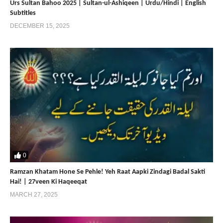
Urs Sultan Bahoo 2025 | Sultan-ul-Ashiqeen | Urdu/Hindi | English
Subtitles
DECEMBER 15, 2025
0
Ramzan Khatam Hone Se Pehle! Yeh Raat Aapki Zindagi Badal Sakti
Hai! | 27veen Ki Haqeeqat
MARCH 27, 2025