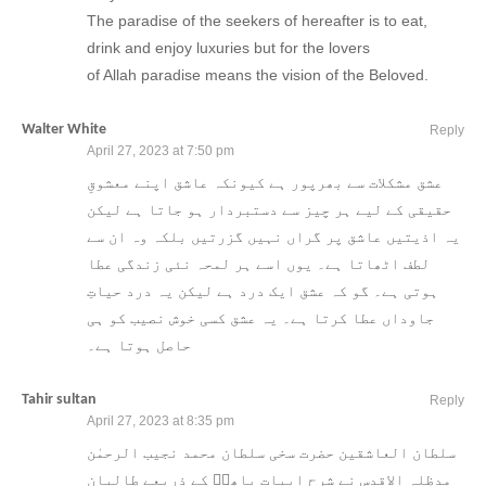
The paradise of the seekers of hereafter is to eat,
drink and enjoy luxuries but for the lovers
of Allah paradise means the vision of the Beloved.
Walter White
Reply
April 27, 2023 at 7:50 pm
عشق مشکلات سے بھرپور ہے کیونکہ عاشق اپنے معشوقِ
حقیقی کے لیے ہر چیز سے دستبردار ہو جاتا ہے لیکن
یہ اذیتیں عاشق پر گراں نہیں گزرتیں بلکہ وہ ان سے
لطف اٹھاتا ہے۔ یوں اسے ہر لمحہ نئی زندگی عطا
ہوتی ہے۔ گو کہ عشق ایک درد ہے لیکن یہ درد حیاتِ
جاوداں عطا کرتا ہے۔ یہ عشق کسی خوش نصیب کو ہی
حاصل ہوتا ہے۔
Tahir sultan
Reply
April 27, 2023 at 8:35 pm
سلطان العاشقین حضرت سخی سلطان محمد نجیب الرحمٰن
مدظلہ الاقدس نے شرح ابیاتِ باھوؒ کے ذریعے طالبانِ