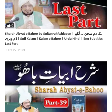
0
Sharah Abyat e Bahoo by Sultan-ul-Ashiqeen | ہک دم سجن تے لَکھ
دَم وَیری | Sufi Kalam | Kalam e Bahoo | Urdu Hindi | Eng Subtitles
Last Part
JULY 27, 2023