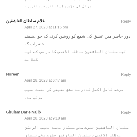
مولیٰ کی بڑی راہنمائی فرمائی ہے
غلام سلطان العاشقین
Reply
April 27, 2023 at 11:15 pm
دور حاضر میں عشق کی شمع کو روشن کرنے کے خواہشمند
حضرات کے
لیے سلطان العاشقین مدظلہ الاقدس کا در سب کے لیے
کھلا ہے
Noreen
Reply
April 28, 2023 at 6:47 am
مرشد کامل اکمل کےدر سے عشق حقیقی کی نعمت نصیب
ہوتی ہے۔
Ghulam Dar e Najib
Reply
April 28, 2023 at 9:18 am
سلطان العاشقین حضرت سخی سلطان محمد نجیب الرحمٰن
مدظلہ الاقدس ، سلطان العارفین حضرت سخی سلطان