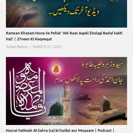
Ramzan Khatam Hone Se Pehle! Yeh Raat Aapki Zindagi Badal Sakti
Hai! | 27veen Ki Haqeeqat
Sultan Bahoo
MARCH 27, 2025
Hazrat Fatimah Al-Zahra (ra) ki Fazilat aur Muqaam | Podcast |