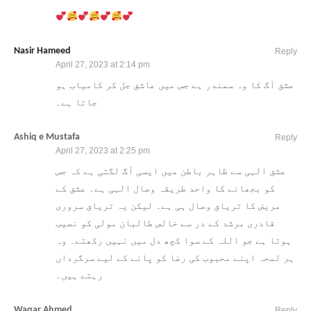
Nasir Hameed
Reply
April 27, 2023 at 2:14 pm
عشق آگ کا وہ سمندر ہے جس میں عاشق جل کر کامیاب ہو
جاتا ہے۔
Ashiq e Mustafa
Reply
April 27, 2023 at 2:25 pm
عشق الہی سے ظاہر باطن میں ایسی آگ لگتی ہے کہ جس
کو بجھانے کا واحد طریقہ وصال الہی ہے۔ عشق کے
مریض کا تریاق وصال ہی ہے۔ لیکن یہ تریاق سروری
قادری مرشد کے در سے خالص طالبان مولی کو نصیب
ہوتا ہے جو اللہ کے سوا کچھ دل میں نہیں رکھتے۔ وہ
ہر لمحہ اپنے محبوب کی رضا کو پانے کے لیے سرگرداں
رہتے ہیں۔
Waqar Ahmed
Reply